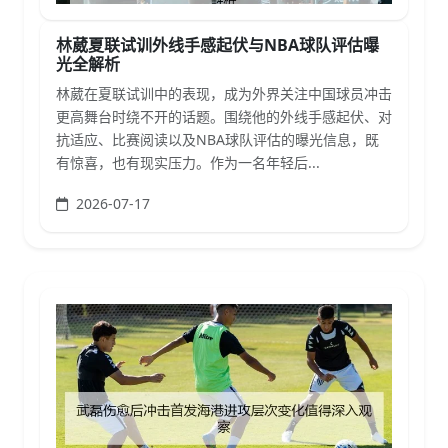
林葳夏联试训外线手感起伏与NBA球队评估曝
光全解析
林葳在夏联试训中的表现，成为外界关注中国球员冲击
更高舞台时绕不开的话题。围绕他的外线手感起伏、对
抗适应、比赛阅读以及NBA球队评估的曝光信息，既
有惊喜，也有现实压力。作为一名年轻后...
2026-07-17