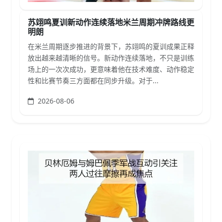
苏翊鸣夏训新动作连续落地米兰周期冲牌路线更
明朗
在米兰周期逐步推进的背景下，苏翊鸣的夏训成果正释
放出越来越清晰的信号。新动作连续落地，不只是训练
场上的一次次成功，更意味着他在技术难度、动作稳定
性和比赛节奏三方面都在同步升级。对于...
2026-08-06