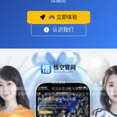
体服务
🎮 立即体验
认识我们
悟空官网
平台编辑团队由前职业运动员、资深体育记者与数据分析师组成,致力于输
出真正有深度的行业洞察。每位作者均通过实名认证与专业能力评估,保障
内容的权威性与专业水准。