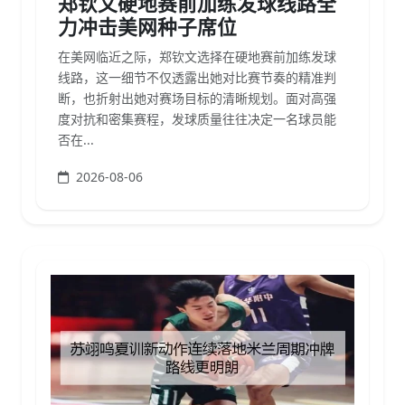
郑钦文硬地赛前加练发球线路全
力冲击美网种子席位
在美网临近之际，郑钦文选择在硬地赛前加练发球
线路，这一细节不仅透露出她对比赛节奏的精准判
断，也折射出她对赛场目标的清晰规划。面对高强
度对抗和密集赛程，发球质量往往决定一名球员能
否在...
2026-08-06