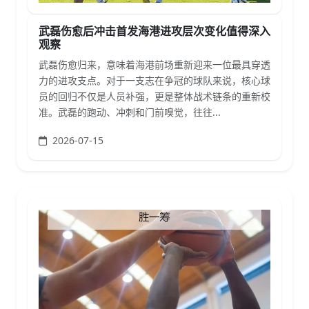
武磊伤愈后冲击首发海港进攻层次变化值得深入
观察
武磊伤愈归来，意味着海港前场重新迎来一位最具穿透
力的进攻支点。对于一支志在争冠的球队来说，核心球
员的回归不仅是人员补强，更是整体战术链条的重新校
准。武磊的跑动、冲刺和门前嗅觉，往往...
2026-07-15