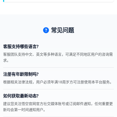
常见问题
客服支持哪些语言?
客服团队支持中文、英文等多种语言，可满足不同地区用户的咨询需
求。
注册有年龄限制吗?
根据相关法律法规，用户必须年满18周岁方可注册使用本平台服务。
如何获取最新动态?
建议您关注悟空官网官方社交媒体账号或订阅邮件通知，任何重要更
新均会第一时间通知用户。