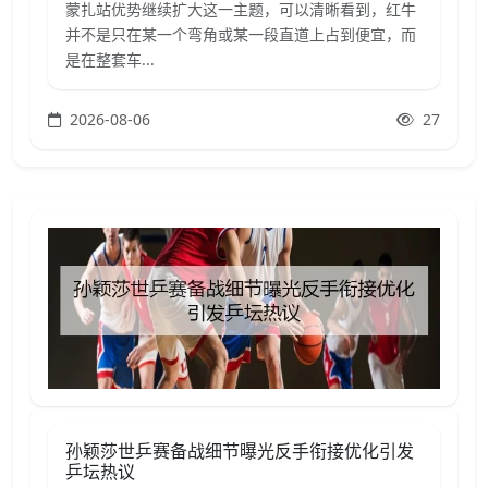
蒙扎站优势继续扩大这一主题，可以清晰看到，红牛
并不是只在某一个弯角或某一段直道上占到便宜，而
是在整套车...
2026-08-06
27
孙颖莎世乒赛备战细节曝光反手衔接优化引发
乒坛热议