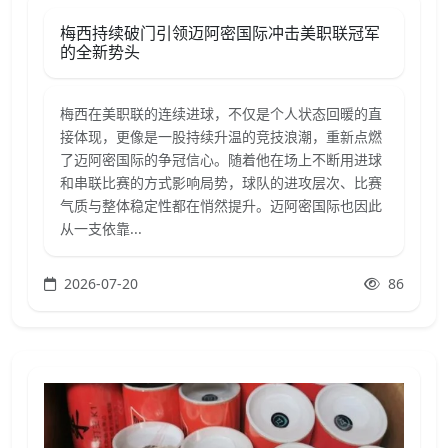
梅西持续破门引领迈阿密国际冲击美职联冠军
的全新势头
梅西在美职联的连续进球，不仅是个人状态回暖的直
接体现，更像是一股持续升温的竞技浪潮，重新点燃
了迈阿密国际的争冠信心。随着他在场上不断用进球
和串联比赛的方式影响局势，球队的进攻层次、比赛
气质与整体稳定性都在悄然提升。迈阿密国际也因此
从一支依靠...
2026-07-20
86