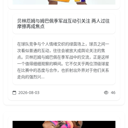
贝林厄姆与姆巴佩季军战互动引关注 两人过往
摩擦再成焦点
在球队竞争与个人情绪交织的绿茵场上，球员之间一
次看似普通的互动，往往会被放大成舆论关注的焦
点。贝林厄姆与姆巴佩在季军战中的交流，正是这样
一个值得细细观察的瞬间。它不仅关乎两位顶级球星
在比赛中的态度与合作，也折射出外界对于他们关系
走向的强烈兴...
2026-08-03
46