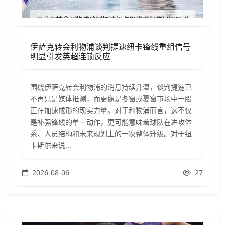
伊萨克转会利物浦谈判提速纽卡锋线重组信号
明显引发英超连锁反应
围绕伊萨克转会利物浦的消息持续升温，谈判提速已
不再只是媒体推测，而更像是冬窗或夏窗市场中一股
正在加速成形的现实力量。对于利物浦而言，这不仅
是补强锋线的单一动作，更可能意味着球队在进攻体
系、人员结构和未来规划上的一次整体升级。对于纽
卡斯尔来说...
2026-08-06
27