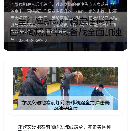
巴黎周期进入后半段后，跳水赛场的关注焦点再次落在全红
婵身上。围绕新动作稳定性提升这一核心，她的训练、比赛
节奏与技术打磨都在同步加速推进。对于一名始终站在高难
度与高关注度交汇点上的运动员来说，动作从“能做出来”到
“稳定完成”，中间隔着的不只是...
2026-08-06
25
郑钦文硬地赛前加练发球线路全力冲击美网种