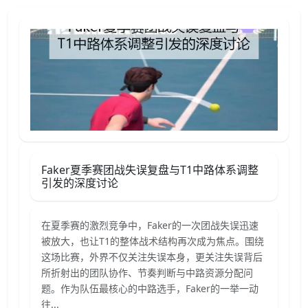
Faker夏季赛团战失误复盘与T1中路体系调整
引发的深度讨论
在夏季赛的激烈竞争中，Faker的一次团战失误迅速
被放大，也让T1的整体战术结构再次成为焦点。围绕
这场比赛，外界不仅关注失误本身，更关注失误背后
所折射出的团队协作、节奏判断与中路资源分配问
题。作为队伍最核心的中路选手，Faker的一举一动
往...