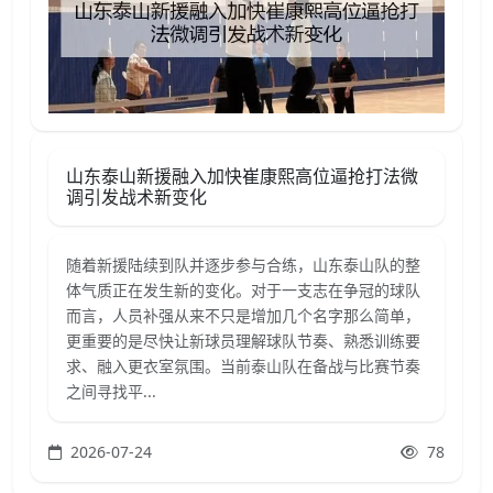
山东泰山新援融入加快崔康熙高位逼抢打法微
调引发战术新变化
随着新援陆续到队并逐步参与合练，山东泰山队的整
体气质正在发生新的变化。对于一支志在争冠的球队
而言，人员补强从来不只是增加几个名字那么简单，
更重要的是尽快让新球员理解球队节奏、熟悉训练要
求、融入更衣室氛围。当前泰山队在备战与比赛节奏
之间寻找平...
2026-07-24
78