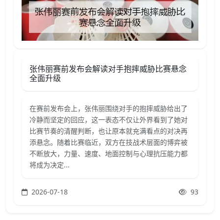
张伟丽赛前发布会解读对手抱摔威胁比赛悬念
全面升级
在赛前发布会上，张伟丽围绕对手的抱摔威胁给出了
冷静而坚定的回应，这一表态不仅让外界看到了她对
比赛节奏的清醒判断，也让原本就充满看点的对决再
添悬念。随着比赛临近，双方在技战术层面的博弈被
不断放大，力量、速度、地面控制与心理抗压能力都
将成为决定...
2026-07-18
93