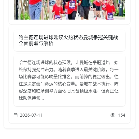
哈兰德连场进球延续火热状态曼城争冠关键战
全面前瞻与解析
哈兰德连场进球的状态延续，让曼城在争冠道路上始
终保持强劲冲击力。随着赛季进入最关键阶段，每一
场比赛都可能影响最终排名，而前锋的稳定输出，往
往是决定豪门命运的核心变量。曼城在战术执行、阵
容深度和临场调整方面依旧具备顶级水准，但真正让
球队保持领...
2026-07-11
154