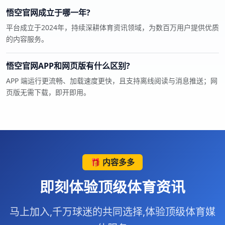
悟空官网成立于哪一年?
平台成立于2024年，持续深耕体育资讯领域，为数百万用户提供优质
的内容服务。
悟空官网APP和网页版有什么区别?
APP 端运行更流畅、加载速度更快，且支持离线阅读与消息推送；网
页版无需下载，即开即用。
🎁 内容多多
即刻体验顶级体育资讯
马上加入,千万球迷的共同选择,体验顶级体育媒