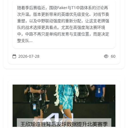
随着季后赛临近，围绕Faker与T1中路体系的讨论再
次升温。版本更新带来的英雄优先级变化、对线节奏
重塑，以及中野联动强度的重新分配，让这支老牌强
队的战术选择更具看点。尤其在高强度淘汰赛环境
中，中路不再只是单纯的发育与支援位置，而是决定
整支队...
2026-07-28
60